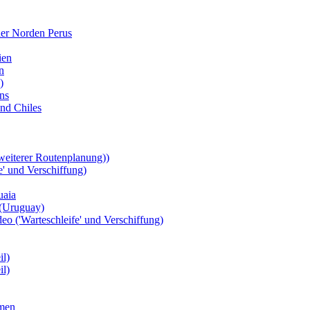
der Norden Perus
ien
n
)
ns
und Chiles
 weiterer Routenplanung))
' und Verschiffung)
uaia
 (Uruguay)
o ('Warteschleife' und Verschiffung)
il)
il)
mmen