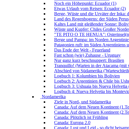
Noch ein Höhepunkt: Ecuador (1)
Etwas Urlaub vom Reisen: Ecuador (2)
Berge, Wüste und die Urväter der Inka: 
Land des Regenbogens: der Süden Perus
Kaltes Land mit gleißender Sonne: Boliv
Wüste und Kupfer: Chiles Großer Norde
"TE PITO O TE HENUA": Osterinsel(n
Berge und Pampa: im Norden Argentinie
Patagonien ruft: im Süden Argentiniens 
Das Ende der Welt - Feuerland
Fast schon (wie) Zuhause - Uruguay
Nur ganz kurz beschnuppert: Brasilien
Tranquillo! (Warten in der Atacama (mit
Abschied von Südamerika ('Warteschleife
Logbuch 1: Kolumbien bis Bolivien
Logbuch 2: Argentinien & Chile bis Ush
Logbuch 3: Ushuaia bis Nueva Helvetia
Logbuch 4: Nueva Helvetia bis Montevide
Nordamerika
Ziele in Nord- und Südamerika
Canada: Auf dem Neuen Kontinent (1.Te
Canada: Auf dem Neuen Kontinent (2.Te
Canada: Plötzlich ist Frühling
Canada: Europa 2.0
Canada: Lust und Leid - so dicht beisa